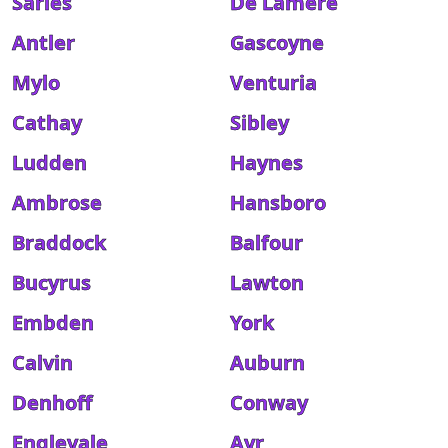
Sarles
De Lamere
Antler
Gascoyne
Mylo
Venturia
Cathay
Sibley
Ludden
Haynes
Ambrose
Hansboro
Braddock
Balfour
Bucyrus
Lawton
Embden
York
Calvin
Auburn
Denhoff
Conway
Englevale
Ayr