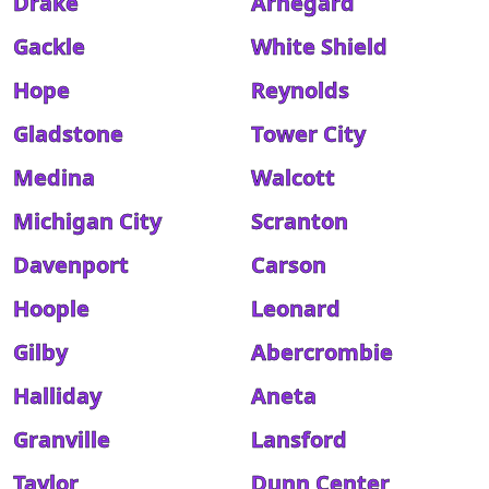
Drake
Arnegard
Gackle
White Shield
Hope
Reynolds
Gladstone
Tower City
Medina
Walcott
Michigan City
Scranton
Davenport
Carson
Hoople
Leonard
Gilby
Abercrombie
Halliday
Aneta
Granville
Lansford
Taylor
Dunn Center