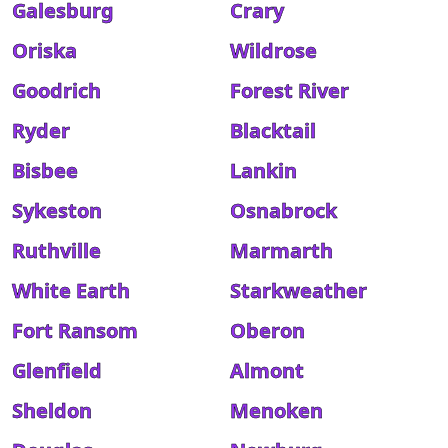
Galesburg
Crary
Oriska
Wildrose
Goodrich
Forest River
Ryder
Blacktail
Bisbee
Lankin
Sykeston
Osnabrock
Ruthville
Marmarth
White Earth
Starkweather
Fort Ransom
Oberon
Glenfield
Almont
Sheldon
Menoken