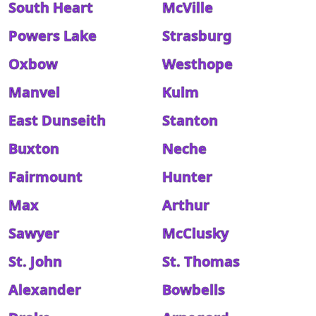
South Heart
McVille
Powers Lake
Strasburg
Oxbow
Westhope
Manvel
Kulm
East Dunseith
Stanton
Buxton
Neche
Fairmount
Hunter
Max
Arthur
Sawyer
McClusky
St. John
St. Thomas
Alexander
Bowbells