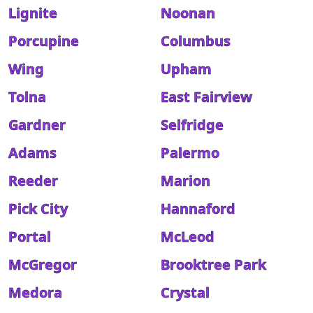
Lignite
Noonan
Porcupine
Columbus
Wing
Upham
Tolna
East Fairview
Gardner
Selfridge
Adams
Palermo
Reeder
Marion
Pick City
Hannaford
Portal
McLeod
McGregor
Brooktree Park
Medora
Crystal