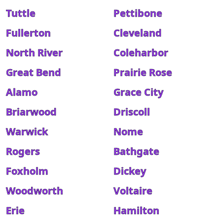
Tuttle
Pettibone
Fullerton
Cleveland
North River
Coleharbor
Great Bend
Prairie Rose
Alamo
Grace City
Briarwood
Driscoll
Warwick
Nome
Rogers
Bathgate
Foxholm
Dickey
Woodworth
Voltaire
Erie
Hamilton