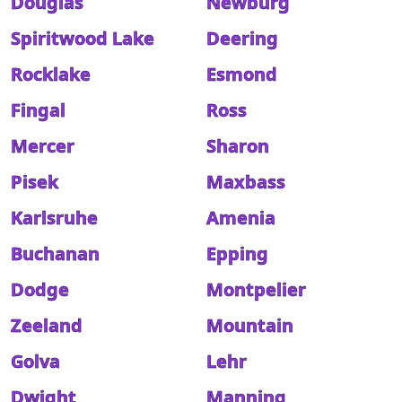
Douglas
Newburg
Spiritwood Lake
Deering
Rocklake
Esmond
Fingal
Ross
Mercer
Sharon
Pisek
Maxbass
Karlsruhe
Amenia
Buchanan
Epping
Dodge
Montpelier
Zeeland
Mountain
Golva
Lehr
Dwight
Manning