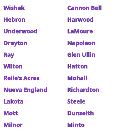
Wishek
Cannon Ball
Hebron
Harwood
Underwood
LaMoure
Drayton
Napoleon
Ray
Glen Ullin
Wilton
Hatton
Reile's Acres
Mohall
Nueva England
Richardton
Lakota
Steele
Mott
Dunseith
Milnor
Minto