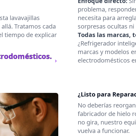
Enfoque directo:
Si
problema, responde
a lavavajillas
necesita para arregl
 allá. Tratamos cada
sorpresas ocultas ni
l tiempo de explicar
Todas las marcas, t
¿Refrigerador inteli
marcas y modelos en
trodomésticos.
electrodomésticos en
¿Listo para Repara
No deberías reorgani
fabricador de hielo 
no gira, nuestro eq
vuelva a funcionar.