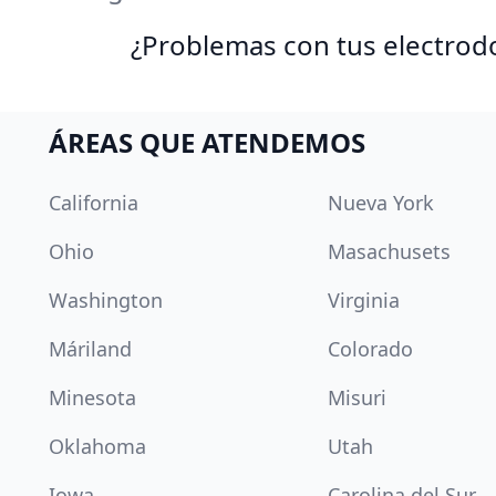
¿Problemas con tus electrod
ÁREAS QUE ATENDEMOS
California
Nueva York
Ohio
Masachusets
Washington
Virginia
Máriland
Colorado
Minesota
Misuri
Oklahoma
Utah
Iowa
Carolina del Sur