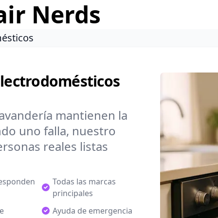
air Nerds
ésticos
Electrodomésticos
lavandería mantienen la
do uno falla, nuestro
rsonas reales listas
responden
Todas las marcas
principales
de
Ayuda de emergencia