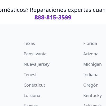
omésticos? Reparaciones expertas cuand
888-815-3599
Texas
Florida
Pensilvania
Arizona
Nueva Jersey
Míchigan
Tenesí
Indiana
Conécticut
Oregón
Luisiana
Kentucky
Kansas
Arkansas