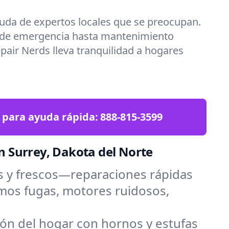
uda de expertos locales que se preocupan.
 de emergencia hasta mantenimiento
epair Nerds lleva tranquilidad a hogares
 para ayuda rápida:
888-815-3599
n Surrey, Dakota del Norte
s y frescos—reparaciones rápidas
emos fugas, motores ruidosos,
zón del hogar con hornos y estufas