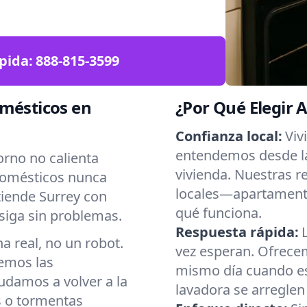
pida:
888-815-3599
omésticos en
¿Por Qué Elegir 
Confianza local:
Viv
entendemos desde la
orno no calienta
vivienda. Nuestras r
domésticos nunca
locales—apartament
iende Surrey con
qué funciona.
siga sin problemas.
Respuesta rápida:
 real, no un robot.
vez esperan. Ofrecem
emos las
mismo día cuando es 
yudamos a volver a la
lavadora se arreglen
 o tormentas