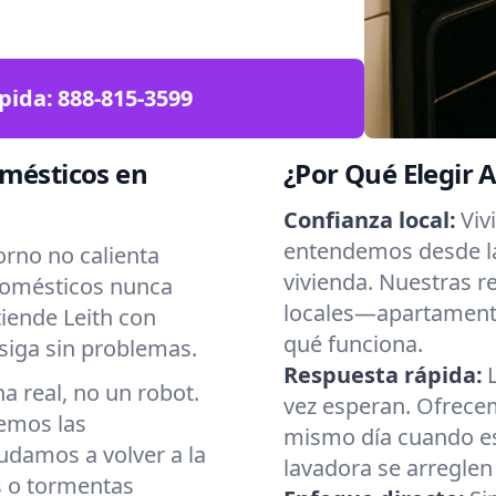
pida:
888-815-3599
omésticos en
¿Por Qué Elegir 
Confianza local:
Viv
entendemos desde la
orno no calienta
vivienda. Nuestras r
domésticos nunca
locales—apartament
iende Leith con
qué funciona.
siga sin problemas.
Respuesta rápida:
 real, no un robot.
vez esperan. Ofrecem
emos las
mismo día cuando es 
yudamos a volver a la
lavadora se arreglen
 o tormentas