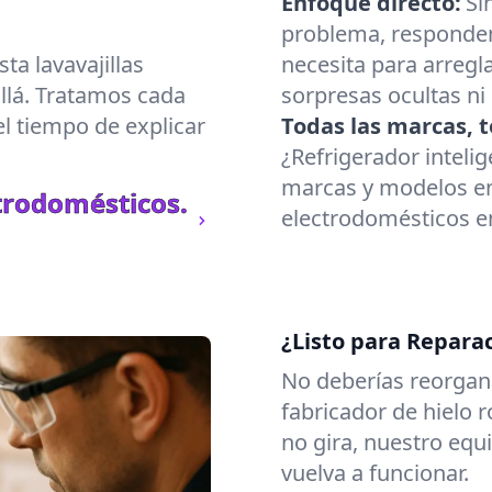
Enfoque directo:
Si
problema, responde
a lavavajillas
necesita para arregl
allá. Tratamos cada
sorpresas ocultas ni
l tiempo de explicar
Todas las marcas, t
¿Refrigerador inteli
marcas y modelos en
trodomésticos.
electrodomésticos en
¿Listo para Repara
No deberías reorgani
fabricador de hielo 
no gira, nuestro eq
vuelva a funcionar.