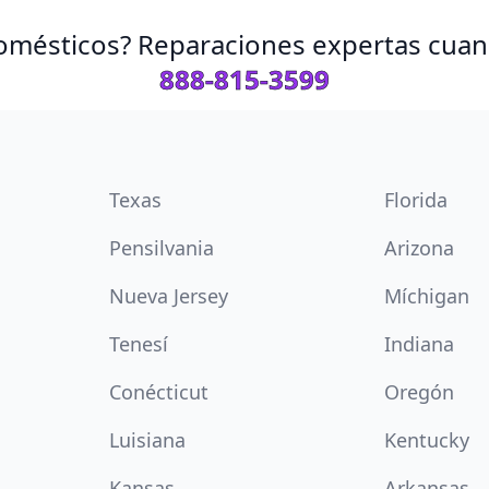
omésticos? Reparaciones expertas cuand
888-815-3599
Texas
Florida
Pensilvania
Arizona
Nueva Jersey
Míchigan
Tenesí
Indiana
Conécticut
Oregón
Luisiana
Kentucky
Kansas
Arkansas