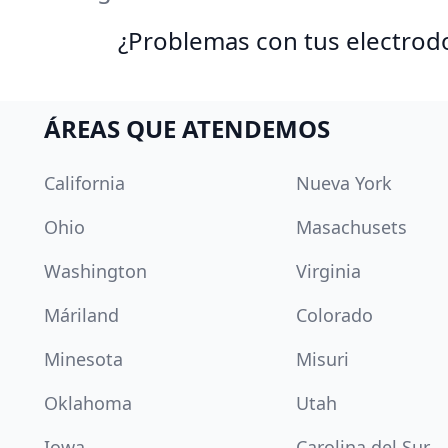
¿Problemas con tus electrod
ÁREAS QUE ATENDEMOS
California
Nueva York
Ohio
Masachusets
Washington
Virginia
Máriland
Colorado
Minesota
Misuri
Oklahoma
Utah
Iowa
Carolina del Sur