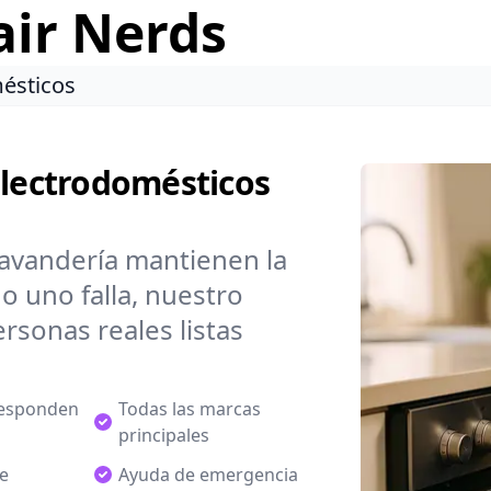
air Nerds
ésticos
Electrodomésticos
lavandería mantienen la
o uno falla, nuestro
rsonas reales listas
responden
Todas las marcas
principales
de
Ayuda de emergencia