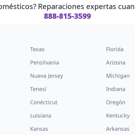
omésticos? Reparaciones expertas cuand
888-815-3599
Texas
Florida
Pensilvania
Arizona
Nueva Jersey
Míchigan
Tenesí
Indiana
Conécticut
Oregón
Luisiana
Kentucky
Kansas
Arkansas