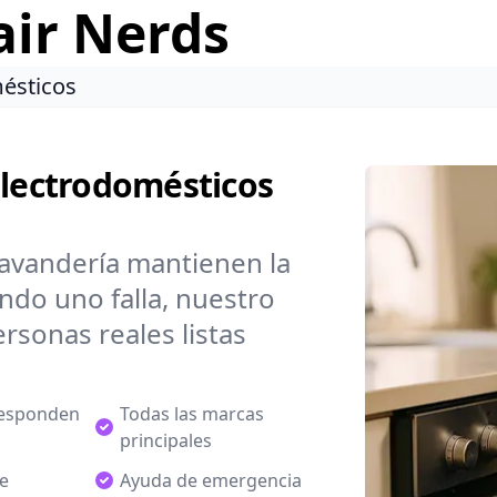
air Nerds
ésticos
Electrodomésticos
lavandería mantienen la
ndo uno falla, nuestro
rsonas reales listas
responden
Todas las marcas
principales
de
Ayuda de emergencia