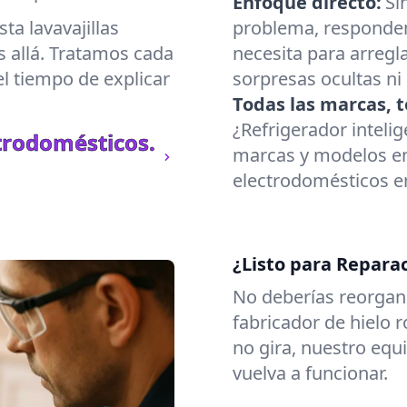
Enfoque directo:
Si
a lavavajillas
problema, responde
s allá. Tratamos cada
necesita para arregl
l tiempo de explicar
sorpresas ocultas ni
Todas las marcas, t
¿Refrigerador inteli
trodomésticos.
marcas y modelos en
electrodomésticos en
¿Listo para Repara
No deberías reorgani
fabricador de hielo 
no gira, nuestro eq
vuelva a funcionar.