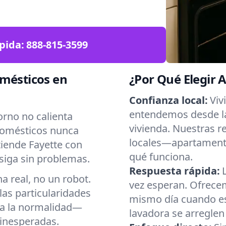
pida:
888-815-3599
omésticos en
¿Por Qué Elegir 
Confianza local:
Viv
entendemos desde la
orno no calienta
vivienda. Nuestras r
domésticos nunca
locales—apartament
iende Fayette con
qué funciona.
siga sin problemas.
Respuesta rápida:
 real, no un robot.
vez esperan. Ofrecem
as particularidades
mismo día cuando es 
 a la normalidad—
lavadora se arreglen
inesperadas.