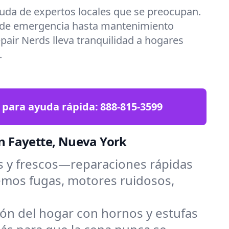
uda de expertos locales que se preocupan.
 de emergencia hasta mantenimiento
epair Nerds lleva tranquilidad a hogares
.
 para ayuda rápida:
888-815-3599
n Fayette, Nueva York
s y frescos—reparaciones rápidas
demos fugas, motores ruidosos,
zón del hogar con hornos y estufas