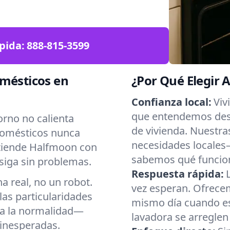
pida:
888-815-3599
omésticos en
¿Por Qué Elegir 
Confianza local:
Viv
que entendemos desd
orno no calienta
de vivienda. Nuestra
domésticos nunca
necesidades locales
tiende Halfmoon con
sabemos qué funcio
siga sin problemas.
Respuesta rápida:
 real, no un robot.
vez esperan. Ofrecem
as particularidades
mismo día cuando es 
 a la normalidad—
lavadora se arreglen
inesperadas.