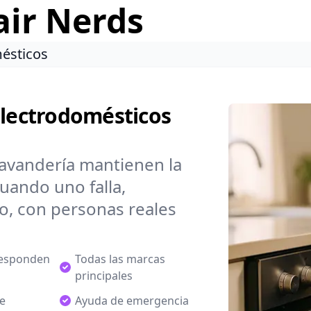
air Nerds
ésticos
Electrodomésticos
lavandería mantienen la
uando uno falla,
do, con personas reales
responden
Todas las marcas
principales
de
Ayuda de emergencia