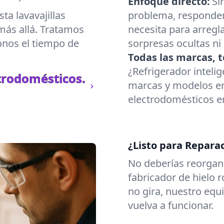
Enfoque directo:
Si
a lavavajillas
problema, responde
más allá. Tratamos
necesita para arregl
onos el tiempo de
sorpresas ocultas ni
Todas las marcas, t
¿Refrigerador inteli
trodomésticos.
marcas y modelos en
electrodomésticos en
¿Listo para Repara
No deberías reorgani
fabricador de hielo 
no gira, nuestro eq
vuelva a funcionar.