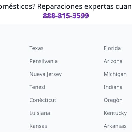
omésticos? Reparaciones expertas cuand
888-815-3599
Texas
Florida
Pensilvania
Arizona
Nueva Jersey
Míchigan
Tenesí
Indiana
Conécticut
Oregón
Luisiana
Kentucky
Kansas
Arkansas