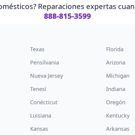
omésticos? Reparaciones expertas cuand
888-815-3599
Texas
Florida
Pensilvania
Arizona
Nueva Jersey
Míchigan
Tenesí
Indiana
Conécticut
Oregón
Luisiana
Kentucky
Kansas
Arkansas