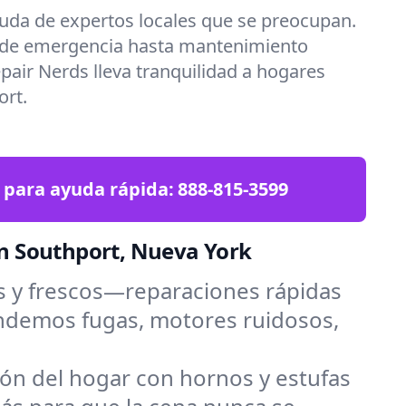
uda de expertos locales que se preocupan.
 de emergencia hasta mantenimiento
epair Nerds lleva tranquilidad a hogares
rt.
 para ayuda rápida:
888-815-3599
en Southport, Nueva York
s y frescos—reparaciones rápidas
endemos fugas, motores ruidosos,
zón del hogar con hornos y estufas