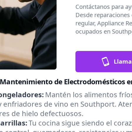
Contáctanos para ay
Desde reparaciones
regular, Appliance R
ocupados en Southpo
Llama
y Mantenimiento de Electrodomésticos 
ongeladores:
Mantén los alimentos frío
y enfriadores de vino en Southport. At
res de hielo defectuosos.
rrillas:
Tu cocina sigue siendo el cora