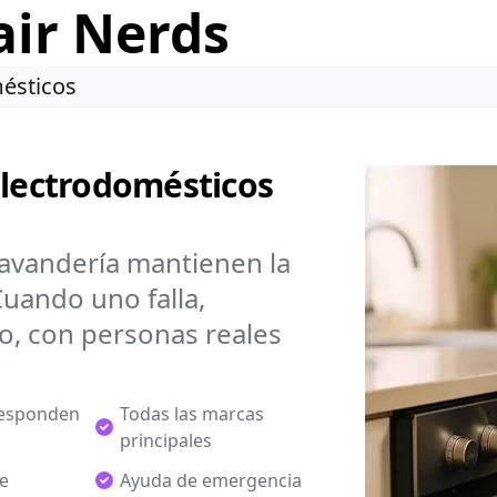
air Nerds
ésticos
Electrodomésticos
lavandería mantienen la
uando uno falla,
do, con personas reales
responden
Todas las marcas
principales
de
Ayuda de emergencia