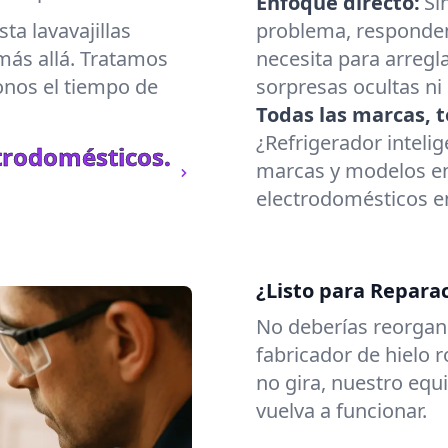
Enfoque directo:
Si
a lavavajillas
problema, responde
más allá. Tratamos
necesita para arregl
onos el tiempo de
sorpresas ocultas ni
Todas las marcas, t
¿Refrigerador inteli
trodomésticos.
marcas y modelos en
electrodomésticos en
¿Listo para Repara
No deberías reorgani
fabricador de hielo 
no gira, nuestro eq
vuelva a funcionar.