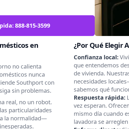
pida:
888-815-3599
omésticos en
¿Por Qué Elegir 
Confianza local:
Viv
que entendemos desd
orno no calienta
de vivienda. Nuestra
domésticos nunca
necesidades locales
tiende Southport con
sabemos qué funcio
siga sin problemas.
Respuesta rápida:
 real, no un robot.
vez esperan. Ofrecem
as particularidades
mismo día cuando es 
 a la normalidad—
lavadora se arreglen
inesperadas.