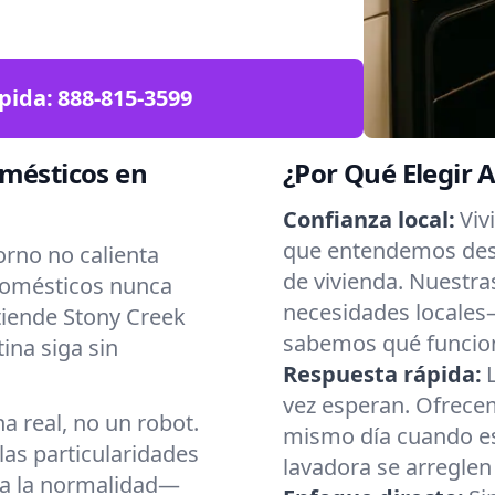
pida:
888-815-3599
omésticos en
¿Por Qué Elegir 
Confianza local:
Viv
que entendemos desd
orno no calienta
de vivienda. Nuestra
domésticos nunca
necesidades locales
tiende Stony Creek
sabemos qué funcio
ina siga sin
Respuesta rápida:
vez esperan. Ofrecem
 real, no un robot.
mismo día cuando es 
as particularidades
lavadora se arreglen
 a la normalidad—