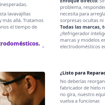
Enfoque directo:
Si
inesperadas.
problema, responde
a lavavajillas
necesita para arregl
y más allá. Tratamos
sorpresas ocultas ni
onos el tiempo de
Todas las marcas, t
¿Refrigerador inteli
marcas y modelos en
trodomésticos.
electrodomésticos en
¿Listo para Repara
No deberías reorgani
fabricador de hielo 
no gira, nuestro eq
vuelva a funcionar.