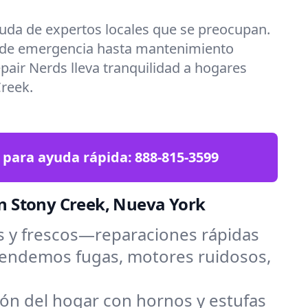
uda de expertos locales que se preocupan.
 de emergencia hasta mantenimiento
epair Nerds lleva tranquilidad a hogares
reek.
 para ayuda rápida:
888-815-3599
n Stony Creek, Nueva York
s y frescos—reparaciones rápidas
Atendemos fugas, motores ruidosos,
zón del hogar con hornos y estufas