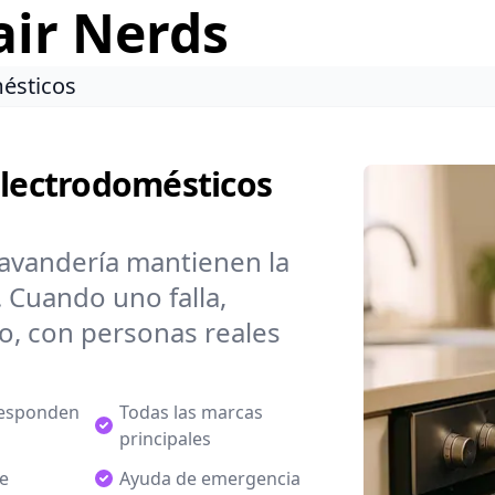
air Nerds
ésticos
Electrodomésticos
lavandería mantienen la
 Cuando uno falla,
do, con personas reales
responden
Todas las marcas
principales
de
Ayuda de emergencia