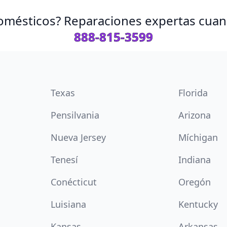
omésticos? Reparaciones expertas cuand
888-815-3599
Texas
Florida
Pensilvania
Arizona
Nueva Jersey
Míchigan
Tenesí
Indiana
Conécticut
Oregón
Luisiana
Kentucky
Kansas
Arkansas