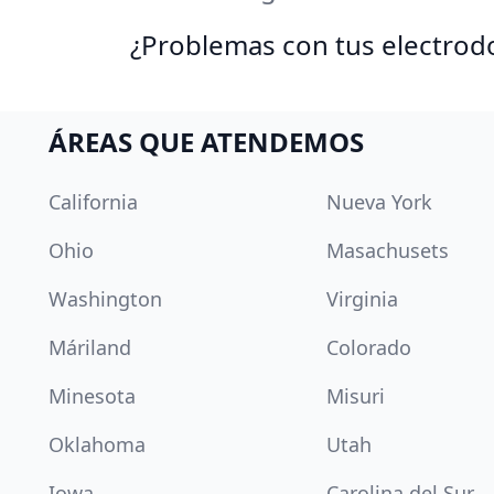
¿Problemas con tus electrod
ÁREAS QUE ATENDEMOS
California
Nueva York
Ohio
Masachusets
Washington
Virginia
Máriland
Colorado
Minesota
Misuri
Oklahoma
Utah
Iowa
Carolina del Sur