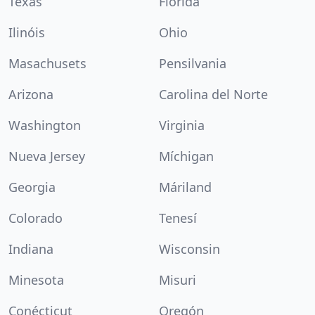
Texas
Florida
Ilinóis
Ohio
Masachusets
Pensilvania
Arizona
Carolina del Norte
Washington
Virginia
Nueva Jersey
Míchigan
Georgia
Máriland
Colorado
Tenesí
Indiana
Wisconsin
Minesota
Misuri
Conécticut
Oregón