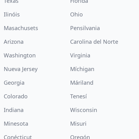
Texas
Florida
Ilinóis
Ohio
Masachusets
Pensilvania
Arizona
Carolina del Norte
Washington
Virginia
Nueva Jersey
Míchigan
Georgia
Máriland
Colorado
Tenesí
Indiana
Wisconsin
Minesota
Misuri
Conécticut
Oregón