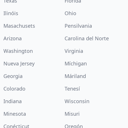
Texas
Florida
Ilinóis
Ohio
Masachusets
Pensilvania
Arizona
Carolina del Norte
Washington
Virginia
Nueva Jersey
Míchigan
Georgia
Máriland
Colorado
Tenesí
Indiana
Wisconsin
Minesota
Misuri
Conécticut
Oregón