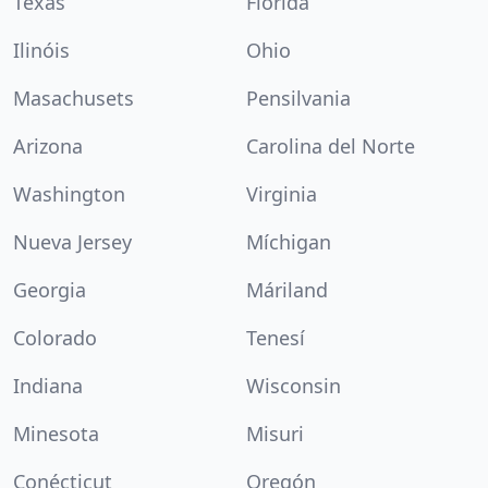
Texas
Florida
Ilinóis
Ohio
Masachusets
Pensilvania
Arizona
Carolina del Norte
Washington
Virginia
Nueva Jersey
Míchigan
Georgia
Máriland
Colorado
Tenesí
Indiana
Wisconsin
Minesota
Misuri
Conécticut
Oregón