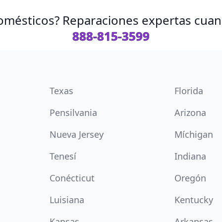
omésticos? Reparaciones expertas cuand
888-815-3599
Texas
Florida
Pensilvania
Arizona
Nueva Jersey
Míchigan
Tenesí
Indiana
Conécticut
Oregón
Luisiana
Kentucky
Kansas
Arkansas