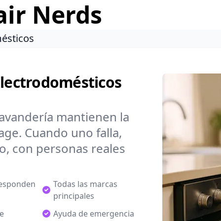
air Nerds
ésticos
Electrodomésticos
lavandería mantienen la
age. Cuando uno falla,
do, con personas reales
responden
Todas las marcas
principales
de
Ayuda de emergencia