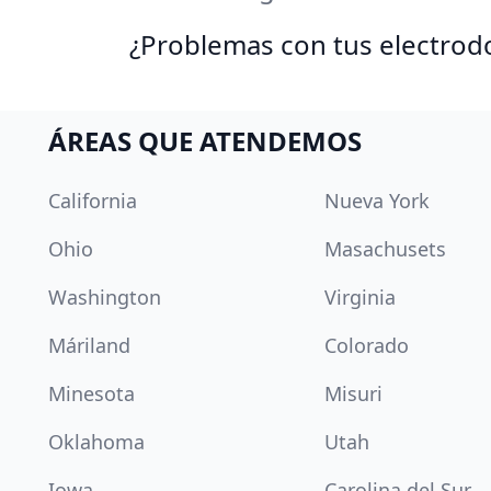
¿Problemas con tus electrod
ÁREAS QUE ATENDEMOS
California
Nueva York
Ohio
Masachusets
Washington
Virginia
Máriland
Colorado
Minesota
Misuri
Oklahoma
Utah
Iowa
Carolina del Sur