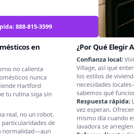
pida:
888-815-3599
omésticos en
¿Por Qué Elegir 
Confianza local:
Viv
Village, así que en
orno no calienta
los estilos de vivien
domésticos nunca
necesidades locales
iende Hartford
sabemos qué funcio
 tu rutina siga sin
Respuesta rápida:
vez esperan. Ofrecem
 real, no un robot.
mismo día cuando es 
particularidades de
lavadora se arreglen
 la normalidad—aun