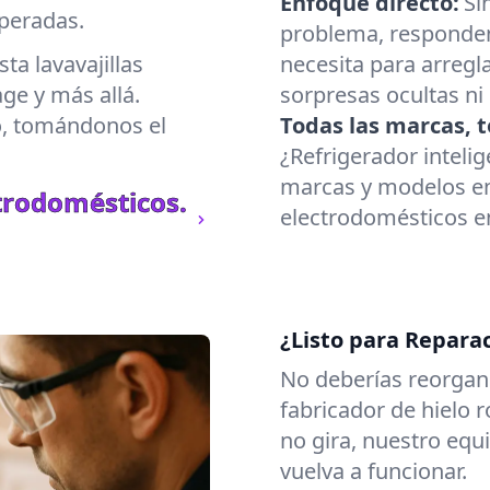
Enfoque directo:
Si
peradas.
problema, responde
a lavavajillas
necesita para arregl
age y más allá.
sorpresas ocultas ni
o, tomándonos el
Todas las marcas, t
¿Refrigerador inteli
marcas y modelos en
trodomésticos.
electrodomésticos en
¿Listo para Repara
No deberías reorgani
fabricador de hielo 
no gira, nuestro eq
vuelva a funcionar.